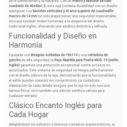
de la sofisticación y la robustez. Con un
marco y bastidor de tubo
cuadrado de 40x40x1,5
, esta reja combina durabilidad con un diseño
atemporal. Los
barrotes verticales y el arco superior de cuadradillo
macizo de 14 mm
no solo proporcionan una seguridad impenetrable,
sino que también rinden homenaje a la elegancia del diseño
tradicional inglés, ofreciendo una estética distintiva y refinada.
Funcionalidad y Diseño en
Harmonía
Equipada con
bisagras soldadas de 18x110
y una
cerradura de
gancho
de alta seguridad, la
Reja Abatible para Puerta MOD. 10 (estilo
inglés)
garantiza una protección excepcional contra accesos no
autorizados. Este sistema de seguridad se integra perfectamente
con el diseño clásico de la reja, demostrando que la funcionalidad y
el estilo pueden coexistir sin compromisos. La cuidadosa
elaboración de cada detalle asegura que la reja no solo sea una
barrera física, sino también una adición estética valiosa para
cualquier entrada.
Clásico Encanto Inglés para
Cada Hogar
Adaptándose sin esfuerzo a diversos contextos arquitectónicos, la