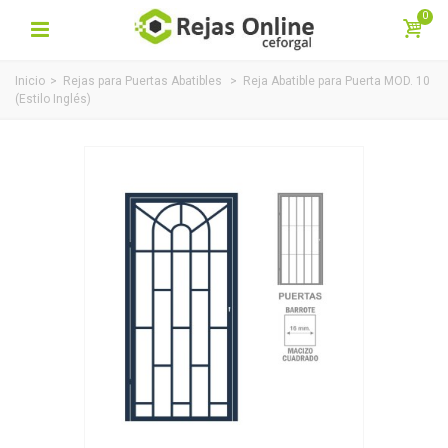
0
Inicio
>
Rejas para Puertas Abatibles
>
Reja Abatible para Puerta MOD. 10
(Estilo Inglés)