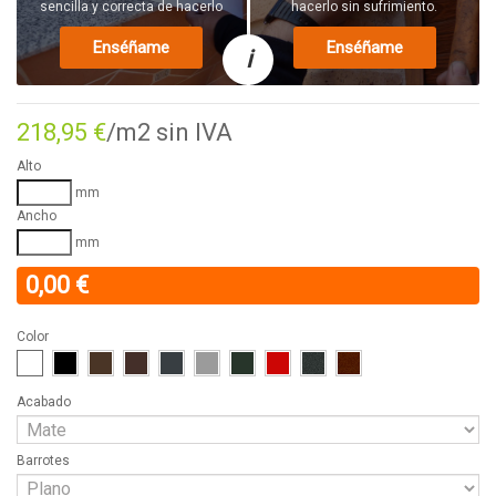
sencilla y correcta de hacerlo
hacerlo sin sufrimiento.
Enséñame
Enséñame
i
218,95 €
/m2 sin IVA
Alto
mm
Ancho
mm
0,00 €
Color
Acabado
Barrotes