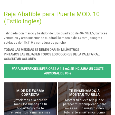
Reja Abatible para Puerta MOD. 10
(Estilo Inglés)
Fabricada con marco y bastidor de tubo cuadrado de 40x40x1,5, barrotes
verticales y arco superior de cuadradillo macizo de 14 mm., bisagras
soldadas de 18x110 y cerradura de gancho.
TODAS LAS MEDIDAS SE DEBEN DAR EN MILÍMETROS
PINTAMOS LAS REJAS EN TODOS LOS COLORES DE LA PALETA RAL.
CONSULTAR COLORES
PARA SUPERFICIES INFERIORES A 1,5 m2 SE INCLUIRÁ UN COSTE
ADICIONAL DE 80 €
MIDE DE FORMA
TE ENSEÑAMOS A
CORRECTA
MONTAR TU REJA
¿Problemas a la hora de
Montar tu nueva reja puede
medir los huecos de tu
parecer muy complicado, pero
hogar? Nosotros te
no es así. En nuestro video
enseñamos la manera más
tutorial te enseñamos como