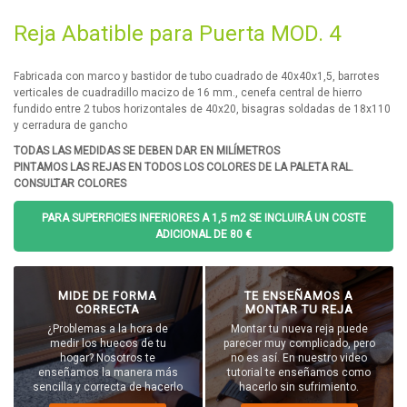
Reja Abatible para Puerta MOD. 4
Fabricada con marco y bastidor de tubo cuadrado de 40x40x1,5, barrotes
verticales de cuadradillo macizo de 16 mm., cenefa central de hierro
fundido entre 2 tubos horizontales de 40x20, bisagras soldadas de 18x110
y cerradura de gancho
TODAS LAS MEDIDAS SE DEBEN DAR EN MILÍMETROS
PINTAMOS LAS REJAS EN TODOS LOS COLORES DE LA PALETA RAL.
CONSULTAR COLORES
PARA SUPERFICIES INFERIORES A 1,5 m2 SE INCLUIRÁ UN COSTE
ADICIONAL DE 80 €
MIDE DE FORMA
TE ENSEÑAMOS A
CORRECTA
MONTAR TU REJA
¿Problemas a la hora de
Montar tu nueva reja puede
medir los huecos de tu
parecer muy complicado, pero
hogar? Nosotros te
no es así. En nuestro video
enseñamos la manera más
tutorial te enseñamos como
sencilla y correcta de hacerlo
hacerlo sin sufrimiento.