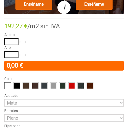
Enséñame
Enséñame
i
192,27 €
/m2 sin IVA
Ancho
mm
Alto
mm
0,00 €
Color
Acabado
Barrotes
Fijaciones