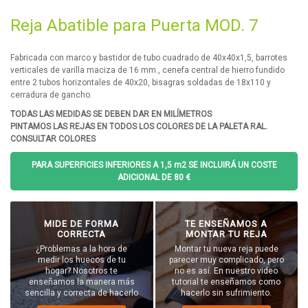
Reja Abatible para Puerta MOD. 7
Fabricada con marco y bastidor de tubo cuadrado de 40x40x1,5, barrotes
verticales de varilla maciza de 16 mm., cenefa central de hierro fundido
entre 2 tubos horizontales de 40x20, bisagras soldadas de 18x110 y
cerradura de gancho.
TODAS LAS MEDIDAS SE DEBEN DAR EN MILÍMETROS
PINTAMOS LAS REJAS EN TODOS LOS COLORES DE LA PALETA RAL.
CONSULTAR COLORES
PARA SUPERFICIES INFERIORES A 1,5 m2 SE INCLUIRÁ UN COSTE
ADICIONAL DE 80 €
MIDE DE FORMA
TE ENSEÑAMOS A
CORRECTA
MONTAR TU REJA
¿Problemas a la hora de
Montar tu nueva reja puede
medir los huecos de tu
parecer muy complicado, pero
hogar? Nosotros te
no es así. En nuestro video
enseñamos la manera más
tutorial te enseñamos como
sencilla y correcta de hacerlo
hacerlo sin sufrimiento.