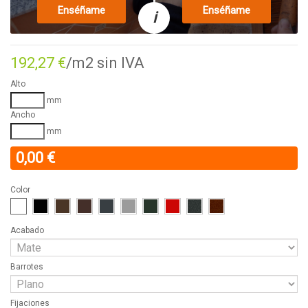
Enséñame
Enséñame
i
192,27 €
/m2 sin IVA
Alto
mm
Ancho
mm
0,00 €
Color
Acabado
Barrotes
Fijaciones