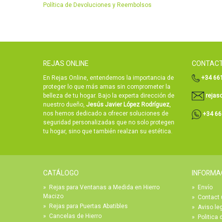
Política de Devoluciones y Reembolsos
REJAS ONLINE
CONTAC
En Rejas Online, entendemos la importancia de
+34 661
proteger lo que más amas sin comprometer la
belleza de tu hogar. Bajo la experta dirección de
rejas
nuestro dueño,
Jesús Javier López Rodríguez
,
nos hemos dedicado a ofrecer soluciones de
+34 66
seguridad personalizadas que no solo protegen
tu hogar, sino que también realzan su estética.
CATÁLOGO
INFORMA
»
Rejas para Ventanas a Medida en Hierro
»
Envío
Macizo
»
Contact 
»
Rejas para Puertas Abatibles
»
Aviso le
»
Cancelas de Hierro
»
Politica 