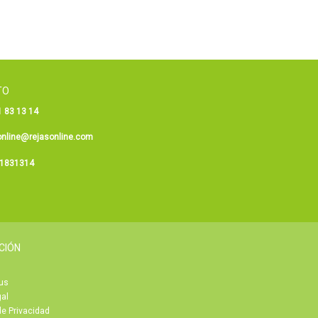
TO
 83 13 14
online@rejasonline.com
1831314
CIÓN
us
gal
de Privacidad