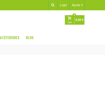
Login
Ayuda
0
0,00 €
Cart
A EXTERIORES
BLOG
REJASONLINE
En línea